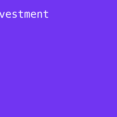
vestment
0
0