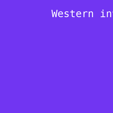
Western in
0
0