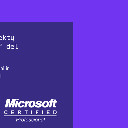
ektų
“ dėl
ai ir
i