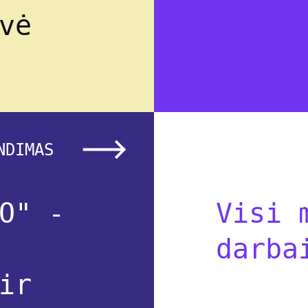
vė
NDIMAS
O" -
Visi 
darba
ir