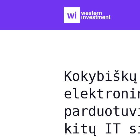
Kokybiškų
elektroni
parduotuv
kitų
IT s