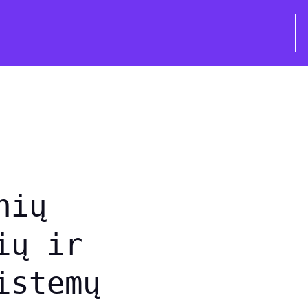
nių
ių ir
istemų