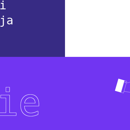
i
ja
ie