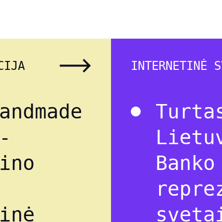
CIJA
INTERNETINĖ S
andmade
Turta
-
Lietu
ino
Banko
repre
inė
sveta