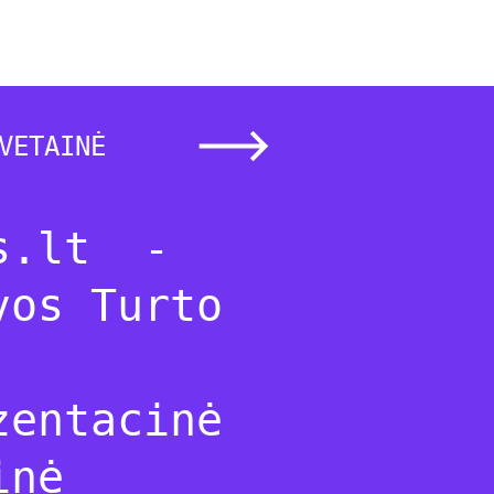
VETAINĖ
s.lt -
vos Turto
zentacinė
inė