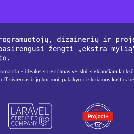
rogramuotojų, dizainerių ir proj
pasirengusi žengti „ekstra mylią
to.
 komanda – idealus sprendimas verslui, siekiančiam lanksči
 IT sistemas ir jų kūrimui, palaikymui skiriamus kaštus be