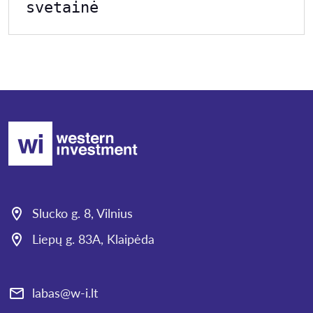
svetainė
Slucko g. 8, Vilnius
Liepų g. 83A, Klaipėda
labas@w-i.lt