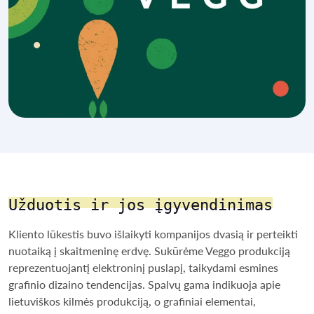
Užduotis ir jos įgyvendinimas
Kliento lūkestis buvo išlaikyti kompanijos dvasią ir perteikti
nuotaiką į skaitmeninę erdvę. Sukūrėme Veggo produkciją
reprezentuojantį elektroninį puslapį, taikydami esmines
grafinio dizaino tendencijas. Spalvų gama indikuoja apie
lietuviškos kilmės produkciją, o grafiniai elementai,