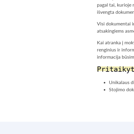
pagal tai, kurioj
išvengta dokume
Visi dokumentai 
atsakingiems asm
Kai atranka į mok
renginius ir inf
informacija būsim
Pritaiky
Unikalaus d
Stojimo dok