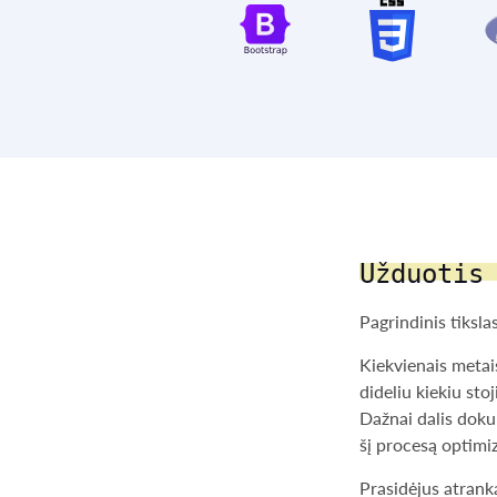
Užduotis
Pagrindinis tiksl
Kiekvienais metai
dideliu kiekiu sto
Dažnai dalis dok
šį procesą optimi
Prasidėjus atrank