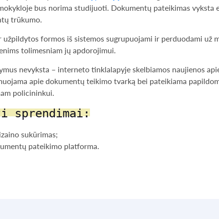
e mokykloje bus norima studijuoti. Dokumentų pateikimas vyksta 
ntų trūkumo.
ir užpildytos formos iš sistemos sugrupuojami ir perduodami už
enims tolimesniam jų apdorojimui.
ymus nevyksta – interneto tinklalapyje skelbiamos naujienos apie
ormuojama apie dokumentų teikimo tvarką bei pateikiama papildo
am policininkui.
ti sprendimai:
izaino sukūrimas;
umentų pateikimo platforma.