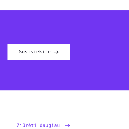
Susisiekite
Žiūrėti daugiau