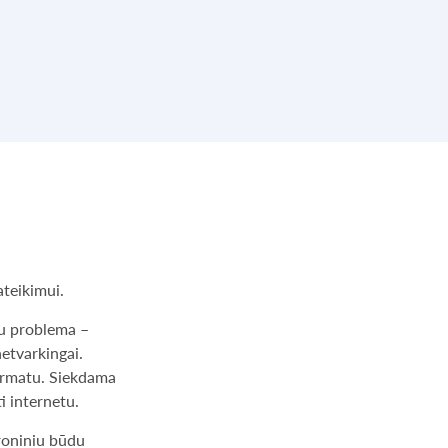
ateikimui.
su problema –
netvarkingai.
ormatu. Siekdama
i internetu.
roniniu būdu