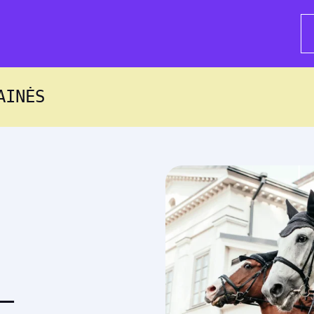
AINĖS
–