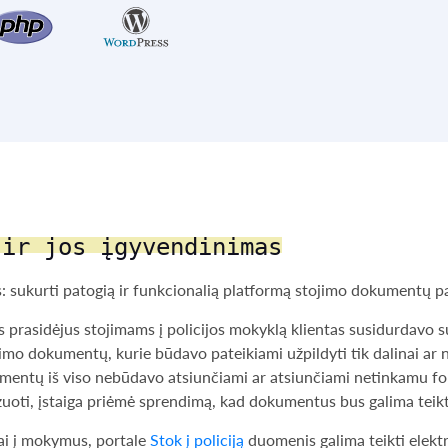
 ir jos įgyvendinimas
as: sukurti patogią ir funkcionalią platformą stojimo dokumentų p
s prasidėjus stojimams į policijos mokyklą klientas susidurdavo 
jimo dokumentų, kurie būdavo pateikiami užpildyti tik dalinai ar 
umentų iš viso nebūdavo atsiunčiami ar atsiunčiami netinkamu f
zuoti, įstaiga priėmė sprendimą, kad dokumentus bus galima teikt
ai į mokymus, portale
Stok į policiją
duomenis galima teikti elekt