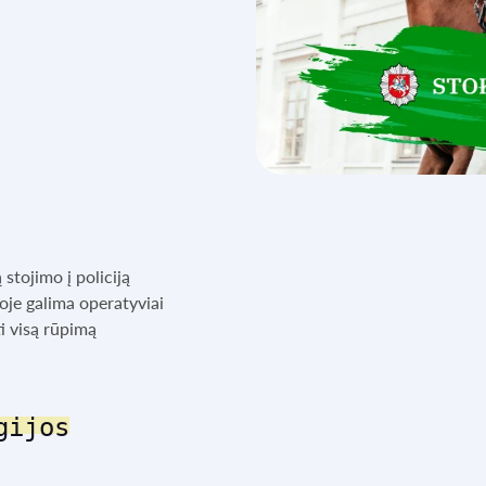
stojimo į policiją
oje galima operatyviai
i visą rūpimą
gijos