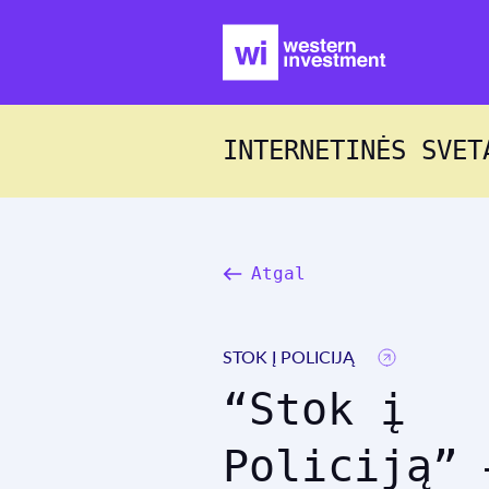
INTERNETINĖS SVET
Atgal
STOK Į POLICIJĄ
“Stok į
Policiją” 