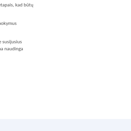
etapais, kad būtų
 mokymus
 susijusius
ma naudinga