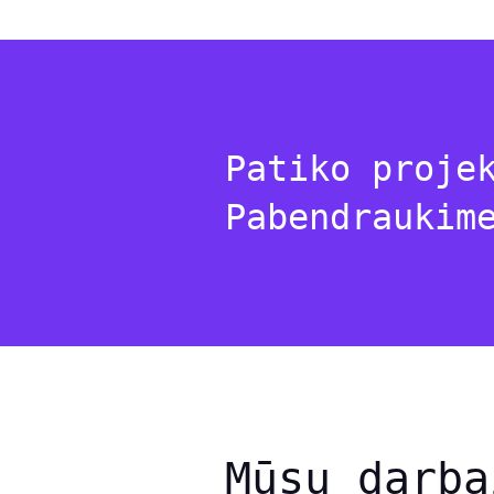
Patiko proje
Pabendraukim
Mūsų darba